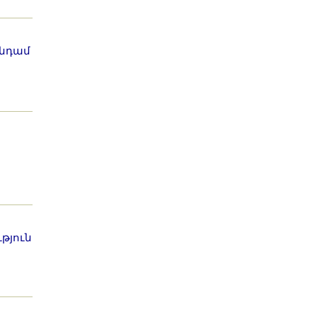
անդամ
թյուն
ն