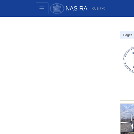
NAS RA
ՀԱՅ
РУС
Structure
Presidium Members
Pages:
Documents
Innovation Proposals
Publications
Funds
Conferences
Competitions
International cooperation
Youth programs
Photogallery
Videogallery
Web Resources