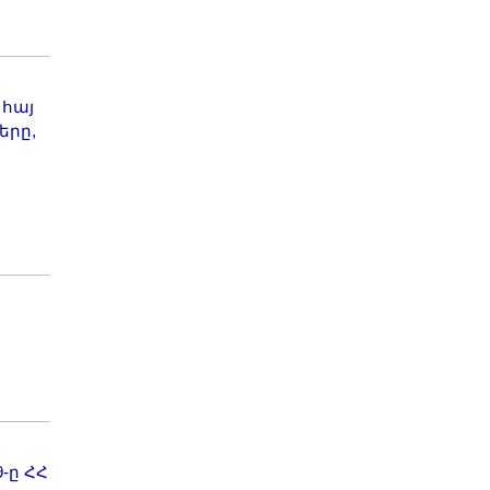
 հայ
երը,
-ը ՀՀ