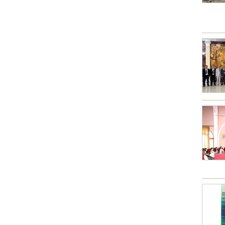
Other Academies
"Gitutyun" newspaper
"In the World of Science" Journal
Publications in Press
Notices
Anniversaries
Universities
News
Scientific Results
Scientists of the Diaspora
Young Scientist Tribune
Our Honored Figures
Announcements
Sitemap
Search