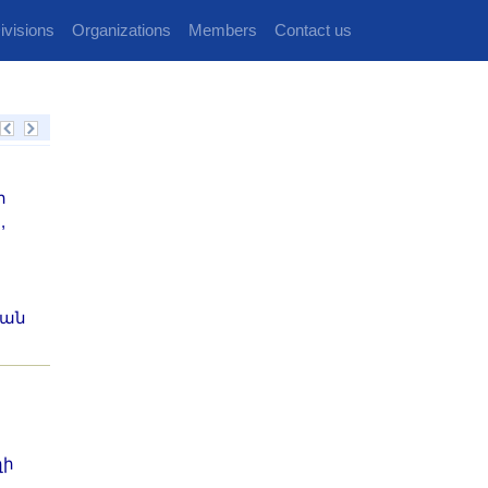
ivisions
Organizations
Members
Contact us
ի
,
կան
ղի