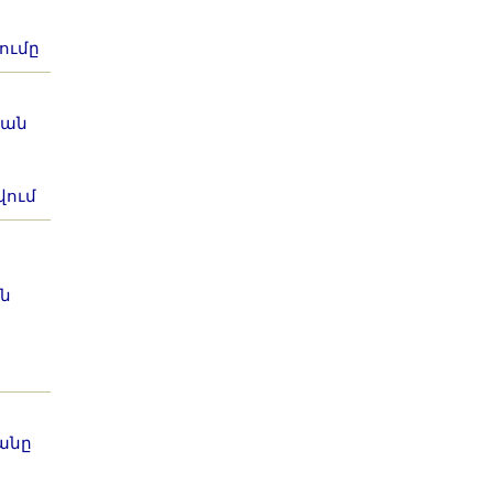
ումը
յան
վում
ն
անը