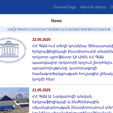
General Page
About Academy
D
News
1
2
3
4
5
6
7
8
9
10
11
12
13
14
15
16
17
18
19
20
21
22
23
24
25
26
27
28
29
30
31
32
33
34
35
36
22.05.2025
ՀՀ ԳԱԱ-ում տեղի կունենա Չինաստան
Երկրաֆիզիկայի ինստիտուտի տնօրեն
դոկտոր պրոֆեսոր Լի Լիին ՀՀ ԳԱԱ
պատվավոր դոկտորի կոչում շնորհելու
արարողությունը, կստորագրվի
համագործակցության հուշագիր չինա
կողմի հետ
21.05.2025
ՀՀ ԳԱԱ Ա. Նազարովի անվան
երկրաֆիզիկայի և ինժեներային
սեյսմաբանության ինստիտուտում տե