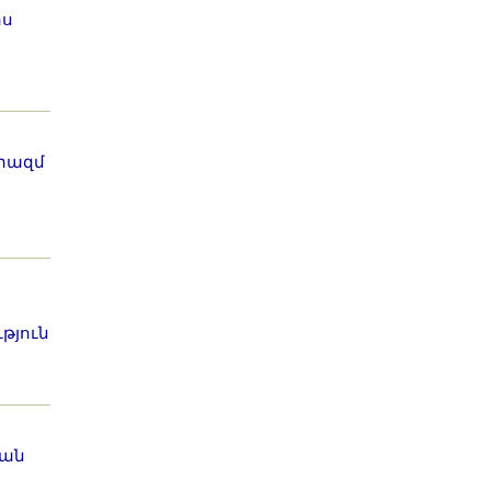
ոս
երազմ
թյուն
ն
կան