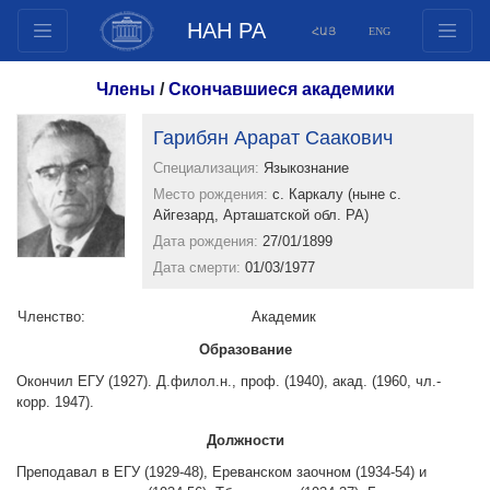
НАН РА
ՀԱՅ
ENG
Структура
Члены
/
Скончавшиеся академики
Члены президиума
Гарибян Арарат Саакович
Документы
Специализация:
Языкознание
Инновационные предложения
Место рождения:
с. Каркалу (ныне с.
Публикации
Айгезард, Арташатской обл. РА)
Фонды
Дата рождения:
27/01/1899
Дата смерти:
01/03/1977
Конференции
Конкурсы
Членство:
Aкадемик
Международное сотрудничество
Образование
Молодежные программы
Окончил ЕГУ (1927). Д.филол.н., проф. (1940), акад. (1960, чл.-
корр. 1947).
Фотогалерея
Видеогалерея
Должности
Веб ресурсы
Преподавал в ЕГУ (1929-48), Ереванском заочном (1934-54) и