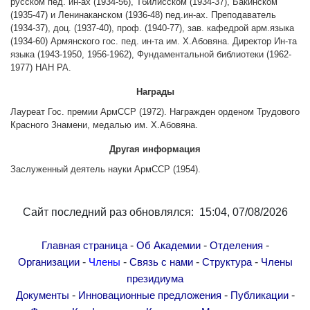
русском пед. ин-ах (1934-56), Тбилисском (1934-37), Бакинском
Другие академии
(1935-47) и Ленинаканском (1936-48) пед.ин-ах. Преподаватель
(1934-37), доц. (1937-40), проф. (1940-77), зав. кафедрой арм.языка
Газета "Гитутюн"
(1934-60) Армянского гос. пед. ин-та им. Х.Абовяна. Директор Ин-та
Журнал "В мире науки"
языка (1943-1950, 1956-1962), Фундаментальной библиотеки (1962-
1977) НАН РА.
Публикации в прессе
Анонсы
Награды
Юбилеи
Лауреат Гос. премии АрмССР (1972). Награжден орденом Трудового
Красного Знамени, медалью им. Х.Абовяна.
Университеты
Другая информация
Новости
Заслуженный деятель науки АрмССР (1954).
Научные результаты
Ученые диаспоры
Сайт последний раз обновлялся: 15:04, 07/08/2026
Трибуна молодого ученого
Наши заслуженные деятели
-
-
-
Главная страница
Об Академии
Отделения
Объявления
-
-
-
-
Организации
Члены
Связь с нами
Структура
Члены
Карта сайта
президиума
-
-
-
Документы
Инновационные предложения
Публикации
Поиск