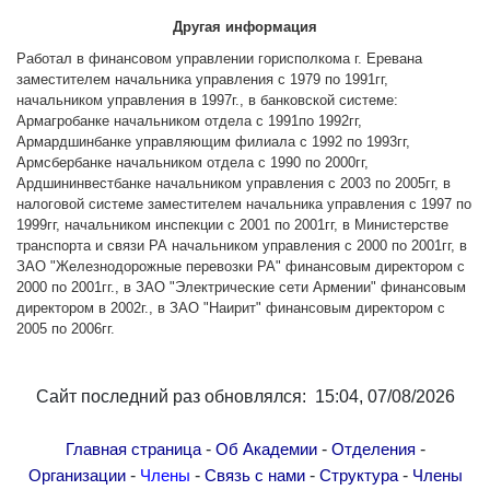
Другие академии
Другая информация
Газета "Гитутюн"
Работал в финансовом управлении горисполкома г. Еревана
Журнал "В мире науки"
заместителем начальника управления с 1979 по 1991гг,
начальником управления в 1997г., в банковской системе:
Публикации в прессе
Армагробанке начальником отдела с 1991по 1992гг,
Армардшинбанке управляющим филиала с 1992 по 1993гг,
Анонсы
Армсбербанке начальником отдела с 1990 по 2000гг,
Юбилеи
Ардшининвестбанке начальником управления с 2003 по 2005гг, в
налоговой системе заместителем начальника управления с 1997 по
Университеты
1999гг, начальником инспекции с 2001 по 2001гг, в Министерстве
Новости
транспорта и связи РА начальником управления с 2000 по 2001гг, в
ЗАО "Железнодорожные перевозки РА" финансовым директором с
Научные результаты
2000 по 2001гг., в ЗАО "Электрические сети Армении" финансовым
Ученые диаспоры
директором в 2002г., в ЗАО "Наирит" финансовым директором с
2005 по 2006гг.
Трибуна молодого ученого
Наши заслуженные деятели
Сайт последний раз обновлялся: 15:04, 07/08/2026
Объявления
Карта сайта
-
-
-
Главная страница
Об Академии
Отделения
Поиск
-
-
-
-
Организации
Члены
Связь с нами
Структура
Члены