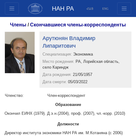
НАН РА
ՀԱՅ
ENG
Структура
Члены
/
Скончавшиеся члены-корреспонденты
Члены президиума
Арутюнян Владимир
Документы
Липаритович
Инновационные предложения
Специализация:
Экономика
Публикации
Место рождения:
РА, Лорийская область,
Фонды
село Кариндж
Дата рождения:
21/05/1957
Конференции
Дата смерти:
05/03/2022
Конкурсы
Международное сотрудничество
Членство:
Член-корреспондент
Молодежные программы
Образование
Фотогалерея
Окончил ЕИНХ (1979). Д.э.н.(2004), проф. (2007), чл.-корр. (2010)
Видеогалерея
Должности
Веб ресурсы
Директор института экономики НАН РА им. М.Котаняна (с 2006)