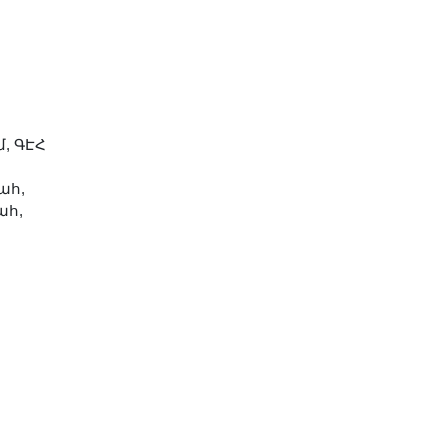
, ԳԷՀ
ահ,
ահ,