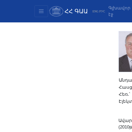
Գլխավոր
ՀՀ ԳԱԱ
ENG
РУС
էջ
Կառուցվածք
Նախագահության
անդամներ
Փաստաթղթեր
Ինովացիոն առաջարկներ
Հրատարակություններ
Հիմնադրամներ
Անդա
Գիտաժողովներ
Հասց
Մրցույթներ
Հեռ.՝
Միջազգային
Էլեկ
համագործակցություն
Երիտասարդական
Ավարտ
ծրագրեր
(2010թ