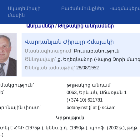
Ակադեմիայի
Բաժանմունքներ
Կազմակերպ
մասին
Անդամներ
/
Թղթակից անդամներ
Վարդանյան Ժիրայր Հմայակի
Մասնագիտացում՝
Բուսաբանություն
Ծննդավայր՝
ք. Եղեգնաձոր (Վայոց Ձորի մարզ
Ծննդյան ամսաթիվ՝
28/08/1952
մակցություն՝
թղթակից անդամ
ե՝
0063, Երևան, Աճառյան 1
(+374 10) 621781
տրոնային փոստ՝
botanyinst {[ at ]} sci.am
Կրթություն
ել է ՀԳԻ (1975թ.), կենս.գ.դ. (1990թ.), պրոֆ. (2002թ.), թղթ.
.)