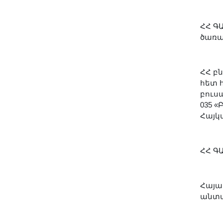
Լուսանկարներ
Տեսադարան
ՀՀ ԳԱ
Վեբ ռեսուրսներ
ծառա
Այլ ակադեմիաներ
«Գիտություն» թերթ
ՀՀ բ
«Գիտության աշխարհում»
հետ 
բուս
հանդես
035 
Հրապարակումներ
Հայկ
մամուլում
Ազդեր
ՀՀ ԳԱ
Հոբելյաններ
Համալսարաններ
Նորություններ
Հայա
անտա
Գիտական արդյունքներ
Սփյուռքի գիտնականները