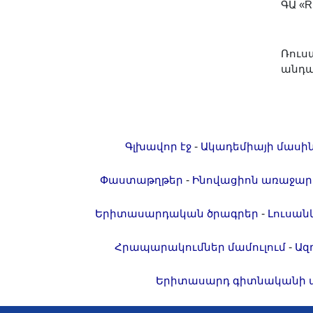
ԳԱ «
Լուսանկարներ
Տեսադարան
Վեբ ռեսուրսներ
Ռուս
անդ
Այլ ակադեմիաներ
«Գիտություն» թերթ
«Գիտության աշխարհում»
հանդես
-
Գլխավոր էջ
Ակադեմիայի մասի
Հրապարակումներ
մամուլում
-
Փաստաթղթեր
Ինովացիոն առաջար
Ազդեր
-
Երիտասարդական ծրագրեր
Լուսան
Հոբելյաններ
Համալսարաններ
-
Հրապարակումներ մամուլում
Ազ
Նորություններ
Երիտասարդ գիտնականի 
Գիտական արդյունքներ
Սփյուռքի գիտնականները