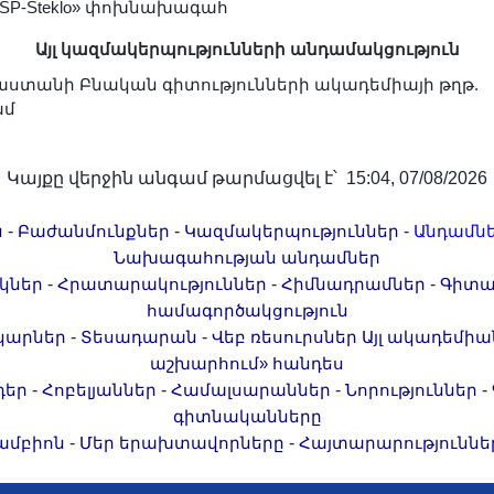
RSP-Steklo» փոխնախագահ
Այլ կազմակերպությունների անդամակցություն
աստանի Բնական գիտությունների ակադեմիայի թղթ.
ամ
Կայքը վերջին անգամ թարմացվել է՝ 15:04, 07/08/2026
-
-
-
ն
Բաժանմունքներ
Կազմակերպություններ
Անդամն
Նախագահության անդամներ
-
-
-
կներ
Հրատարակություններ
Հիմնադրամներ
Գիտա
համագործակցություն
-
-
կարներ
Տեսադարան
Վեբ ռեսուրսներ
Այլ ակադեմիա
աշխարհում» հանդես
-
-
-
-
դեր
Հոբելյաններ
Համալսարաններ
Նորություններ
գիտնականները
-
-
ամբիոն
Մեր երախտավորները
Հայտարարություննե