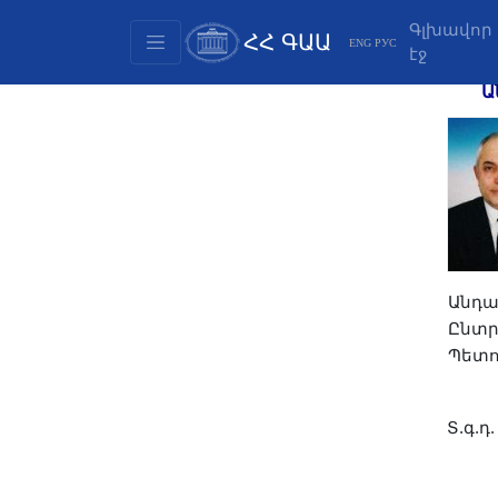
Գլխավոր
ՀՀ ԳԱԱ
ENG
РУС
էջ
Կառուցվածք
Ա
Նախագահության
անդամներ
Փաստաթղթեր
Ինովացիոն առաջարկներ
Հրատարակություններ
Հիմնադրամներ
Անդա
Գիտաժողովներ
Ընտր
Մրցույթներ
Պետո
Միջազգային
համագործակցություն
Տ.գ.դ.
Երիտասարդական
ծրագրեր