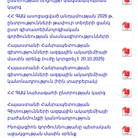
ընտրության մրցույթի կազմակերպման
Լուսանկարներ
կարգ
Տեսադարան
ՀՀ ԳԱԱ ասոցացված անդամության 2026 թ․
Վեբ ռեսուրսներ
ընտրությունների թափուր տեղերի ցանկ
ըստ գիտատեխնոլոգիական
Այլ ակադեմիաներ
գործունեության մասնագիտությունների
«Գիտություն» թերթ
Հայաստանի Հանրապետության
«Գիտության աշխարհում»
գիտությունների ազգային ակադեմիայի
հանդես
մասին օրենք (ուժը կորցրել է 20.10.2025)
Հայաստանի Հանրապետության
Հրապարակումներ
գիտությունների ազգային ակադեմիայի
մամուլում
կանոնադրություն (հին տարբերակ)
Ազդեր
ՀՀ ԳԱԱ նախագահի ընտրության կարգ
Հոբելյաններ
Հայաստանի Հանրապետության
Համալսարաններ
Գիտությունների ազգային ակադեմիայի
Նորություններ
բաժանմունքի կանոնադրություն
Գիտական արդյունքներ
Ինովացիոն գործունեությանը պետական
Սփյուռքի գիտնականները
աջակցության մաuին օրենք