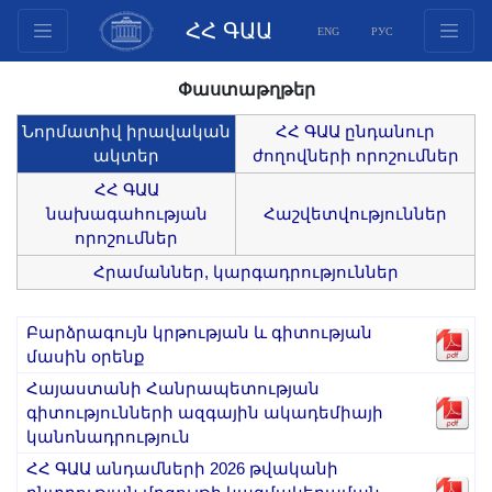
ՀՀ ԳԱԱ
ENG
РУС
Կառուցվածք
Փաստաթղթեր
Նախագահության
Նորմատիվ իրավական
ՀՀ ԳԱԱ ընդանուր
անդամներ
ակտեր
ժողովների որոշումներ
Փաստաթղթեր
ՀՀ ԳԱԱ
Ինովացիոն առաջարկներ
նախագահության
Հաշվետվություններ
որոշումներ
Հրատարակություններ
Հրամաններ, կարգադրություններ
Հիմնադրամներ
Գիտաժողովներ
Բարձրագույն կրթության և գիտության
Մրցույթներ
մասին օրենք
Միջազգային
Հայաստանի Հանրապետության
համագործակցություն
գիտությունների ազգային ակադեմիայի
կանոնադրություն
Երիտասարդական
ՀՀ ԳԱԱ անդամների 2026 թվականի
ծրագրեր