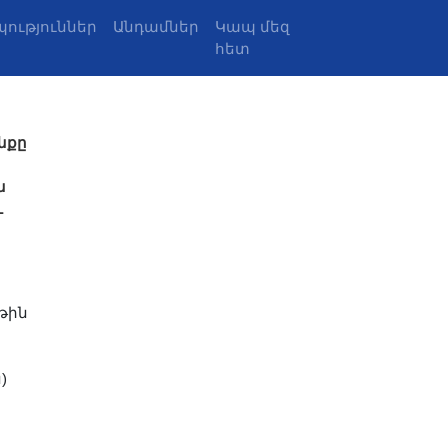
ություններ
Անդամներ
Կապ մեզ
հետ
նքը
ն
ւ
թին
)