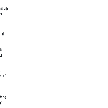
րմնի
ր
րդի
ին
ը
և
ւմ՝
եր)`
),