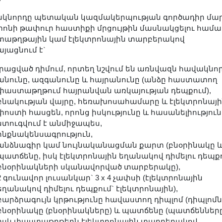
կնորդը պետական կազմակերպության գործադիր մա
ոնի թափուր հաստիքի մրցույթին մասնակցելու համա
աթղթային կամ էլեկտրոնային տարբերակով
յացնում է`
լրացված դիմում, որտեղ նշվում են առնվազն հավակնո
անունը, ազգանունը և հայրանունը (անձը հաստատող
փաստաթղթում հայրանվան առկայության դեպքում),
բնակության վայրը, հեռախոսահամարը և էլեկտրոնայ
փոստի հասցեն, որոնց իսկությունը և հասանելիություն
ստուգվում է անմիջապես,
ինքնակենսագրություն,
անձնագիր կամ նույնականացման քարտ (բնօրինակը 
պատճենը, իսկ էլեկտրոնային եղանակով դիմելու դեպքո
բնօրինակների սկանավորված տարբերակը),
2 գունավոր լուսանկար` 3 x 4 չափսի (էլեկտրոնային
եղանակով դիմելու դեպքում` էլեկտրոնային),
բարձրագույն կրթությունը հավաստող դիպլոմ (դիպլոմն
բնօրինակը (բնօրինակները) և պատճենը (պատճենները
իսկ փաստաթղթերն էլեկտրոնային տարբերակով