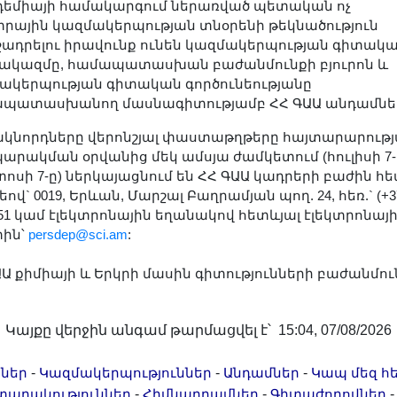
եմիայի համակարգում ներառված պետական ոչ
րային կազմակերպության տնօրենի թեկնածություն
ադրելու իրավունք ունեն կազմակերպության գիտակ
ակազմը, համապատասխան բաժանմունքի բյուրոն և
ակերպության գիտական գործունեությանը
պատասխանող մասնագիտությամբ ՀՀ ԳԱԱ անդամնե
կնորդները վերոնշյալ փաստաթղթերը հայտարարութ
արակման օրվանից մեկ ամսյա ժամկետում (հուլիսի 7-
տոսի 7-ը) ներկայացնում են ՀՀ ԳԱԱ կադրերի բաժին հե
ով` 0019, Երևան, Մարշալ Բաղրամյան պող. 24, հեռ.` (+37
-51 կամ էլեկտրոնային եղանակով հետևյալ էլեկտրոնայ
ին՝
persdep@sci.am
:
ԱԱ քիմիայի և Երկրի մասին գիտությունների բաժանմու
Կայքը վերջին անգամ թարմացվել է՝ 15:04, 07/08/2026
-
-
-
ներ
Կազմակերպություններ
Անդամներ
Կապ մեզ հ
-
-
տարակություններ
Հիմնադրամներ
Գիտաժողովներ