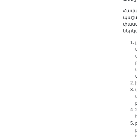
Լուսանկարներ
Հավա
Տեսադարան
պաշտ
Վեբ ռեսուրսներ
փաստ
ներկա
Այլ ակադեմիաներ
«Գիտություն» թերթ
«Գիտության աշխարհում»
հանդես
Հրապարակումներ
մամուլում
Ազդեր
Հոբելյաններ
Համալսարաններ
Նորություններ
Գիտական արդյունքներ
Սփյուռքի գիտնականները