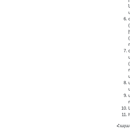
Երիտասարդ գիտնականի
ամբիոն
Մեր երախտավորները
Հայտարարություններ
Կայքի քարտեզ
Որոնում
Հայա