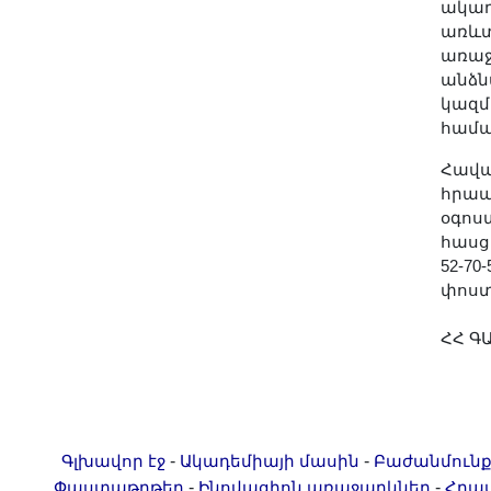
ակադ
առևտ
առաջ
անձն
կազմ
համա
Հավա
հրապ
օգոս
հասցե
52-70
փոստ
ՀՀ Գ
-
-
Գլխավոր էջ
Ակադեմիայի մասին
Բաժանմունք
-
-
Փաստաթղթեր
Ինովացիոն առաջարկներ
Հրա