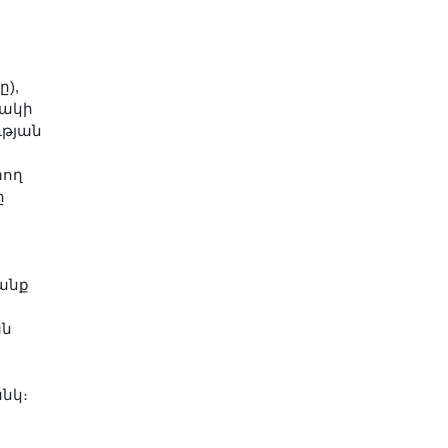
),
նակի
ւթյան
տող
ը
անք
ան
նկ։