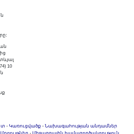
ան
րը:
յան
ից
տևյալ
4) 10
ին
նք
-
-
ետ
Կառուցվածք
Նախագահության անդամներ
-
-
Մրցույթներ
Միջազգային համագործակցություն