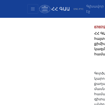
Գլխավոր
ՀՀ ԳԱԱ
ENG
РУС
էջ
Կառուցվածք
Նախագահության
07/07/
անդամներ
ՀՀ Գ
Փաստաթղթեր
հայտ
քիմի
Ինովացիոն առաջարկներ
կազմ
Հրատարակություններ
համ
Հիմնադրամներ
Գիտաժողովներ
Մրցույթներ
Գործ
կարո
Միջազգային
քաղա
համագործակցություն
մասն
Երիտասարդական
համա
գիտա
ծրագրեր
անձը