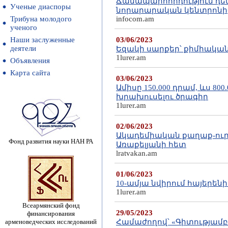
Ճանապարհորդություն դե
Ученые диаспоры
նորարարական կենտրոնի
Трибуна молодого
infocom.am
ученого
Наши заслуженные
03/06/2023
деятели
Եզակի սարքեր՝ քիմիակա
1lurer.am
Объявления
Карта сайта
03/06/2023
Ամիսը 150.000 դրամ, ևս 
խրախուսելու ծրագիր
1lurer.am
02/06/2023
Ակադեմիական քաղաք-ուրվա
Фонд развития науки НАН РА
Առաքելյանի հետ
lratvakan.am
01/06/2023
10-ամյա նվիրում հայեր
1lurer.am
Всеармянский фонд
29/05/2023
финансирования
арменоведческих исследований
Համաժողով՝ «Գիտությամբ