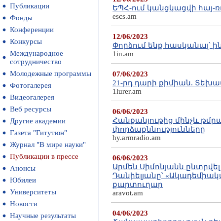
Публикации
ԵՊՀ-ում կանցկացվի հայ
escs.am
Фонды
Конференции
12/06/2023
Конкурсы
Փորձում ենք հասկանալ՝ 
Международное
1in.am
сотрудничество
Молодежные программы
07/06/2023
21-րդ դարի քիմիան. Տեխ
Фотогалерея
1lurer.am
Видеогалерея
Веб ресурсы
06/06/2023
Հանքանյութից մինչև թմր
Другие академии
փորձաքննությունները
Газета "Гитутюн"
hy.armradio.am
Журнал "В мире науки"
Публикации в прессе
06/06/2023
Արմեն Սիմոնյանն ընտրվե
Анонсы
Դանիելյանը՝ «Ակադեմիա
Юбилеи
քարտուղար
Университеты
aravot.am
Новости
04/06/2023
Научные результаты