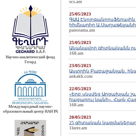
scs.am
25/05/2023
ԳԱԱ Էկոլոգանոոսֆերային 
հիմնադիր Ա․Սաղաթելյանի
panorama.am
25/05/2023
Ականավոր գիտնականն ու 
168.am
Научно-аналитический фонд
Гегард
23/05/2023
Աստղիկ Բաբաջանյան․ հնա
ankakh.com
22/05/2023
«Երբ սկսվեց Արցախյան շա
հացադուլ կանի». Հայկ Հա
168.am
Международный научно-
образовательный центр НАН РА
20/05/2023
25 գիտական կազմակերպու
1lurer.am