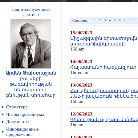
Наши заслуженные
деятели
Страницы:
1
2
3
4
5
6
7
8
9
15/06/2023
Միջազգային գիտաժողովն
աստղաֆիզիկոսների
168.am
14/06/2023
Հայաստանի հազվագյուտ
1lurer.am
Արմեն Թախտաջյան
բույսերի
թագավորության
13/06/2023
հետազոտող,
Հայ գիտաշխատողի աշխատ
բնության սիրահար
2022-ի լավագույն թեկնած
168.am
Структура
12/06/2023
Члены президиума
Գիտության ոլորտում մսխվ
Документы
1in.am
Инновационные
предложения
12/06/2023