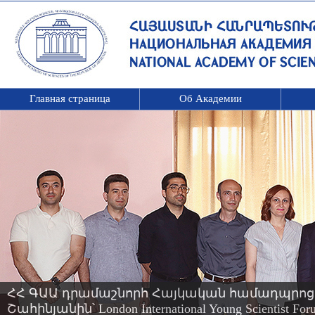
Главная страница
Об Академии
ՀՀ ԳԱԱ դրամաշնորհ Հայկական համադպրոց
Շահինյանին՝ London International Young Scientis