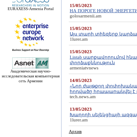
15/05/2023
EURAXESS-Armenia Portal
НА ПОРОГЕ НОВОЙ ЭНЕРГЕТ
golosarmenii.am
15/05/2023
Այս տարի տիեզերք կարձ
1lurer.am
15/05/2023
Lintab սարքավորումով հ
փորձաքննություն
armeniatvnews
Академическая научно-
исследовательская компьютерная
14/05/2023
сеть Армении
«Նոր ժայթքող փոփոխական(
հոդվածը հրապարակվել է
tech.news.am
13/05/2023
Խաղողի սելեկցիայի ազգա
1lurer.am
Архив