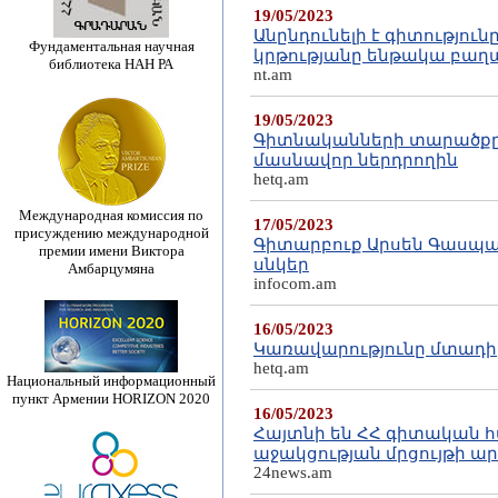
19/05/2023
Անընդունելի է գիտությու
Фундаментальная научная
կրթությանը ենթակա բաղ
библиотека НАН РА
nt.am
19/05/2023
Գիտնականների տարածքը ց
մասնավոր ներդրողին
hetq.am
Международная комиссия по
17/05/2023
присуждению международной
Գիտարբուք Արսեն Գասպար
премии имени Виктора
սնկեր
Амбарцумяна
infocom.am
16/05/2023
Կառավարությունը մտադիր
hetq.am
Национальный информационный
пункт Армении HORIZON 2020
16/05/2023
Հայտնի են ՀՀ գիտական 
աջակցության մրցույթի ար
24news.am