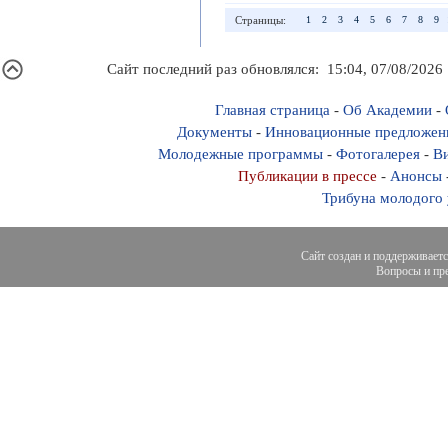
Страницы:
1
2
3
4
5
6
7
8
9
Сайт последний раз обновлялся: 15:04, 07/08/2026
Главная страница
-
Об Академии
-
Документы
-
Инновационные предложен
Молодежные программы
-
Фотогалерея
-
Ви
Публикации в прессе
-
Анонсы
Трибуна молодого
Сайт создан и поддерживает
Вопросы и пре