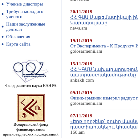
Ученые диаспоры
Трибуна молодого
20/11/2019
ученого
ՀՀ ԳԱԱ Մաթեմատիկայի ի
Կարագուլյանը
Наши заслуженные
news.am
деятели
Объявления
19/11/2019
Карта сайта
От Эксперимента - К Продукту 
golosarmenii.am
15/11/2019
ՀՀ ԿԳՄՍ նախարարություն
պատրաստակամությունը
ankakh.com
Фонд развития науки НАН РА
09/11/2019
Физик-армянин измерил радиус 
golosarmenii.am
07/11/2019
«Երբ որոշենք՝ բուհը մա
Всеармянский фонд
դաստիարակելու, կհասկանա
финансирования
168.am
арменоведческих исследований