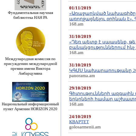
01/11/2019
Фундаментальная научная
«Առաջարկված նախագիծը 
библиотека НАН РА
առողջացնելու օրինակ է»
168.am
31/10/2019
«Դեռ պետք է սպասենք, թե
բանակցություններում ինչ
168.am
Международная комиссия по
присуждению международной
31/10/2019
премии имени Виктора
ԿԳՄՍ նախարարությանը 202
Амбарцумяна
panorama.am
29/10/2019
Գիտությունների ազգային 
երկրների համար աշխատո
Национальный информационный
168.am
пункт Армении HORIZON 2020
24/10/2019
КВАРТЕТ
golosarmenii.am