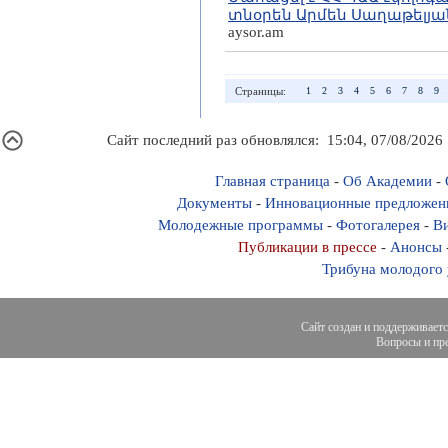
տնօրեն Արմեն Սաղաթելյան
aysor.am
Страницы:
1
2
3
4
5
6
7
8
9
Сайт последний раз обновлялся: 15:04, 07/08/2026
Главная страница
-
Об Академии
-
Документы
-
Инновационные предложен
Молодежные программы
-
Фотогалерея
-
Ви
Публикации в прессе
-
Анонсы
Трибуна молодого
Сайт создан и поддерживает
Вопросы и пре