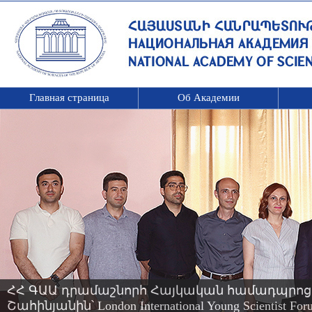
Главная страница
Об Академии
ՀՀ ԳԱԱ դրամաշնորհ Հայկական համադպրոց
Շահինյանին՝ London International Young Scientis