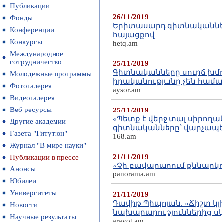
Публикации
26/11/2019
Фонды
Երիտասարդ գիտնականները
Конференции
հայացքով
Конкурсы
hetq.am
Международное
сотрудничество
25/11/2019
Գիտնականները սուրճ խմ
Молодежные программы
իրականությանը չեն համ
Фотогалерея
aysor.am
Видеогалерея
Веб ресурсы
25/11/2019
«Պետք է վերջ տալ սիրող
Другие академии
գիտնականները՝ վարչապ
Газета "Гитутюн"
168.am
Журнал "В мире науки"
21/11/2019
Публикации в прессе
«Չի բավարարում քննարկո
Анонсы
panorama.am
Юбилеи
Университеты
21/11/2019
Դավիթ Պիպոյան. «Ճիշտ կլ
Новости
նախարարություններից ս
Научные результаты
aravot.am