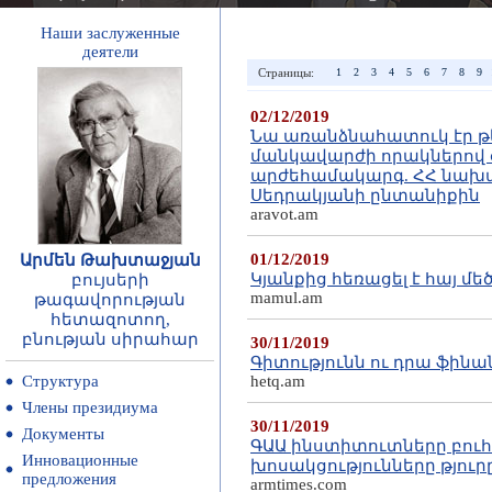
Наши заслуженные
деятели
Страницы:
1
2
3
4
5
6
7
8
9
02/12/2019
Նա առանձնահատուկ էր թ
մանկավարժի որակներով օ
արժեհամակարգ. ՀՀ նախա
Սեդրակյանի ընտանիքին
aravot.am
01/12/2019
Արմեն Թախտաջյան
Կյանքից հեռացել է հայ 
բույսերի
mamul.am
թագավորության
հետազոտող,
բնության սիրահար
30/11/2019
Գիտությունն ու դրա ֆին
Структура
hetq.am
Члены президиума
30/11/2019
Документы
ԳԱԱ ինստիտուտները բու
Инновационные
խոսակցությունները թյու
предложения
armtimes.com