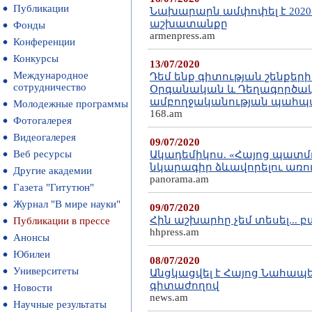
Публикации
Նախարարն ամփոփել է 2020
աշխատանքը
Фонды
armenpress.am
Конференции
Конкурсы
13/07/2020
Международное
Դեմ ենք գիտության շենքե
сотрудничество
Օրգանական և Դեղագործակ
ամբողջականության պահ
Молодежные программы
168.am
Фотогалерея
Видеогалерея
09/07/2020
Веб ресурсы
Ակադեմիկոս. «Հայոց պատմո
նկարագիր ձևավորելու առու
Другие академии
panorama.am
Газета "Гитутюн"
Журнал "В мире науки"
09/07/2020
Հին աշխարհը չեմ տեսել... բ
Публикации в прессе
hhpress.am
Анонсы
Юбилеи
08/07/2020
Университеты
Անցկացվել է Հայոց Նահապե
գիտաժողով
Новости
news.am
Научные результаты