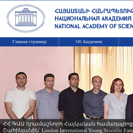
Главная страница
Об Академии
ՀՀ ԳԱԱ դրամաշնորհ Հայկական համադպրոց
Շահինյանին՝ London International Young Scientis