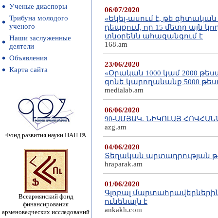
Ученые диаспоры
06/07/2020
Трибуна молодого
«Եկել-ասում է, թե գիտական
ученого
դեպքում, որ 15 մետր այն 
տնօրենն ահազանգում է
Наши заслуженные
168.am
деятели
Объявления
23/06/2020
Карта сайта
«Օրական 1000 կամ 2000 թեստ
գոնե կարողանանք 5000 թես
medialab.am
06/06/2020
90-ԱՄՅԱԿ. ՆԻԿՈԼԱՅ ՀՈՎՀԱ
azg.am
Фонд развития науки НАН РА
04/06/2020
Տեղական արտադրության թե
hraparak.am
01/06/2020
Գլոբալ մարտահրավերների
Всеармянский фонд
ունենալն է
финансирования
ankakh.com
арменоведческих исследований