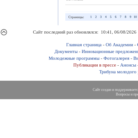
Страницы:
1
2
3
4
5
6
7
8
9
10
Сайт последний раз обновлялся: 10:41, 06/08/2026
Главная страница
-
Об Академии
-
Документы
-
Инновационные предложен
Молодежные программы
-
Фотогалерея
-
Ви
Публикации в прессе
-
Анонсы
Трибуна молодого
Сайт создан и поддерживает
Вопросы и пре