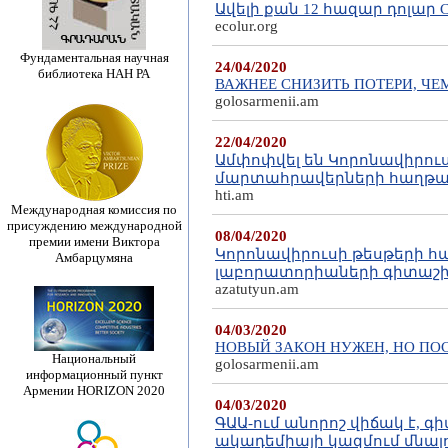
Ավելի քան 12 հազար դոլա
ecolur.org
Фундаментальная научная
24/04/2020
библиотека НАН РА
ВАЖНЕЕ СНИЗИТЬ ПОТЕРИ, ЧЕ
golosarmenii.am
22/04/2020
Ամփոփվել են Կորոնավիրու
մարտահրավերների հաղթահ
hti.am
Международная комиссия по
присуждению международной
08/04/2020
премии имени Виктора
Կորոնավիրուսի թեսթերի հ
Амбарцумяна
լաբորատորիաների գիտաշ
azatutyun.am
04/03/2020
НОВЫЙ ЗАКОН НУЖЕН, НО П
Национальный
golosarmenii.am
информационный пункт
Армении HORIZON 2020
04/03/2020
ԳԱԱ-ում անորոշ վիճակ է, 
ակադեմիայի կազմում մնալո