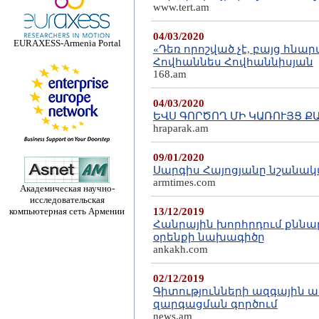
www.tert.am
04/03/2020
EURAXESS-Armenia Portal
«Դեռ որոշված չէ, բայց հնա
Հովհաննես Հովհաննիսյան
168.am
04/03/2020
ԵՎՍ ԳՈՐԾՈՂ ՄԻ ԿԱՌՈՒՅՑ ՔԱ
hraparak.am
09/01/2020
Սարգիս Հայոցյանը նշանակ
armtimes.com
Академическая научно-
исследовательская
компьютерная сеть Армении
13/12/2019
Հանրային խորհրդում քննար
օրենքի նախագիծը
ankakh.com
02/12/2019
Գիտությունների ազգային
զարգացման գործում
news.am