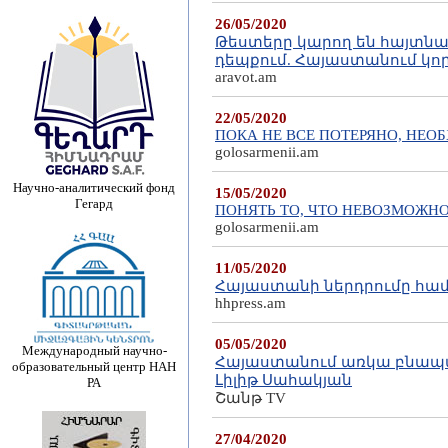
26/05/2020
Թեստերը կարող են հայտն
դեպքում. Հայաստանում կ
aravot.am
22/05/2020
ПОКА НЕ ВСЕ ПОТЕРЯНО, НЕО
golosarmenii.am
Научно-аналитический фонд
15/05/2020
Гегард
ПОНЯТЬ ТО, ЧТО НЕВОЗМОЖНО
golosarmenii.am
11/05/2020
Հայաստանի ներդրումը հա
hhpress.am
05/05/2020
Международный научно-
Հայաստանում առկա բնապա
образовательный центр НАН
Լիլիթ Սահակյան
РА
Շանթ TV
27/04/2020