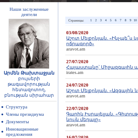
Наши заслуженные
деятели
Страницы:
1
2
3
4
5
6
7
8
9
10
03/08/2020
Աշոտ Մելքոնյան. «Ինչպե՞ս կա
ոճրագործ»
aravot.am
27/07/2020
Հայաստանը՝ Միջազգային 
irates.am
Արմեն Թախտաջյան
բույսերի
թագավորության
24/07/2020
հետազոտող,
Աշոտ Մելքոնյան. «Ազգային 
բնության սիրահար
aravot.am
Структура
22/07/2020
Գարիկ Իսրայելյան. «Գիտությ
Члены президиума
նույն մեդալը»
Документы
aravot.am
Инновационные
предложения
16/07/2020