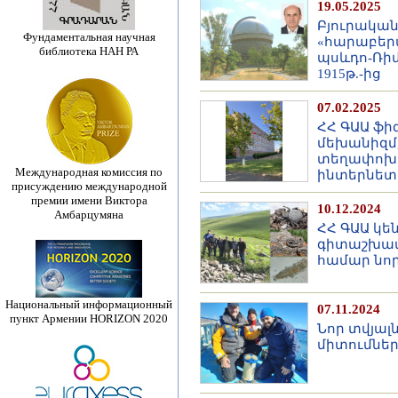
19.05.2025
Բյուրակա
Фундаментальная научная
«հարաբեր
библиотека НАН РА
պսևդո-Ռիմ
1915թ.-ից
07.02.2025
ՀՀ ԳԱԱ ֆի
մեխանիզմ,
տեղափոխե
Международная комиссия по
ինտերնետ
присуждению международной
премии имени Виктора
10.12.2024
Амбарцумяна
ՀՀ ԳԱԱ կե
գիտաշխատ
համար նո
Национальный информационный
07.11.2024
пункт Армении HORIZON 2020
Նոր տվյալ
միտումնե