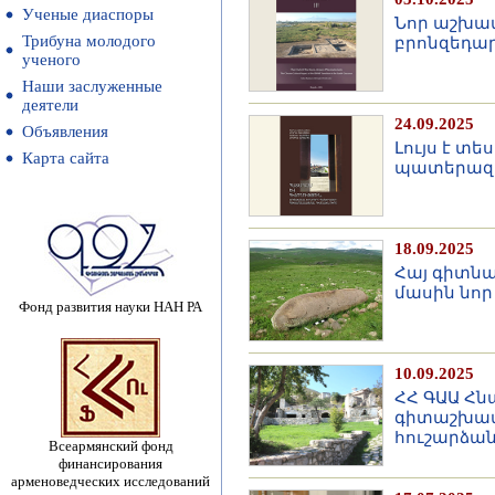
Ученые диаспоры
Նոր աշխատ
Трибуна молодого
բրոնզեդար
ученого
Наши заслуженные
деятели
24.09.2025
Объявления
Լույս է տ
Карта сайта
պատերազմ
18.09.2025
Հայ գիտնա
մասին նոր
Фонд развития науки НАН РА
10.09.2025
ՀՀ ԳԱԱ Հն
գիտաշխատո
հուշարձա
Всеармянский фонд
финансирования
арменоведческих исследований