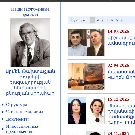
Наши заслуженные
деятели
Страницы:
1
2
3
4
5
6
7
14.07.2026
Վիշապաքարե
ամսագրու
02.04.2026
Արմեն Թախտաջյան
Հայաստան
բույսերի
Կարեն Թոխ
թագավորության
հետազոտող,
բնության սիրահար
15.12.2025
Структура
Սկոպուսյա
դիվանագիտ
Члены президиума
համատեքս
Документы
դերը» հոդ
Инновационные
предложения
24.11.2025