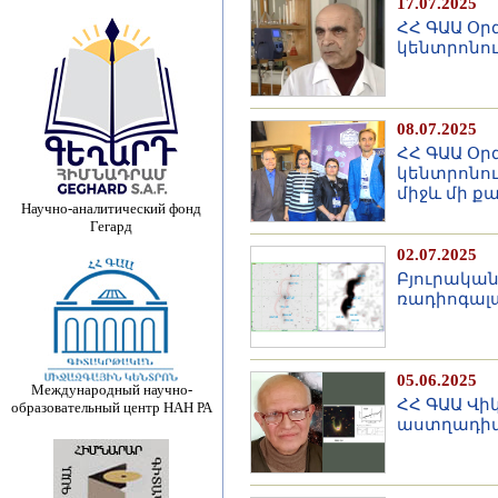
17.07.2025
ՀՀ ԳԱԱ Օ
կենտրոնու
08.07.2025
ՀՀ ԳԱԱ Օ
կենտրոնու
միջև մի ք
Научно-аналитический фонд
Гегард
02.07.2025
Բյուրակա
ռադիոգալ
05.06.2025
Международный научно-
ՀՀ ԳԱԱ Վի
образовательный центр НАН РА
աստղադիտ