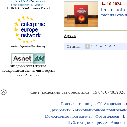
14.10.2024
EURAXESS-Armenia Portal
Լույս է տե
теория Всем
Архив
Страницы:
1
2
3
4
5
6
7
Академическая научно-
исследовательская компьютерная
сеть Армении
Сайт последний раз обновлялся: 15:04, 07/08/2026
Главная страница
-
Об Академии
-
Документы
-
Инновационные предложен
Молодежные программы
-
Фотогалерея
-
Ви
Публикации в прессе
-
Анонсы