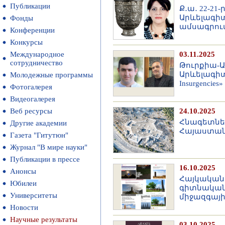
Публикации
Ք․ա․ 22-2
Արևելագի
Фонды
ամսագրու
Конференции
Конкурсы
Международное
03.11.2025
сотрудничество
Թուրքիա-Ա
Արևելագիտ
Молодежные программы
Insurgencie
Фотогалерея
Видеогалерея
Веб ресурсы
24.10.2025
Հնագետնե
Другие академии
Հայաստան
Газета "Гитутюн"
Журнал "В мире науки"
Публикации в прессе
16.10.2025
Анонсы
Հայկական 
Юбилеи
գիտնականն
Университеты
միջազգայ
Новости
Научные результаты
03.10.2025