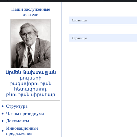
Наши заслуженные
деятели
Страницы:
Страницы:
Արմեն Թախտաջյան
բույսերի
թագավորության
հետազոտող,
բնության սիրահար
Структура
Члены президиума
Документы
Инновационные
предложения