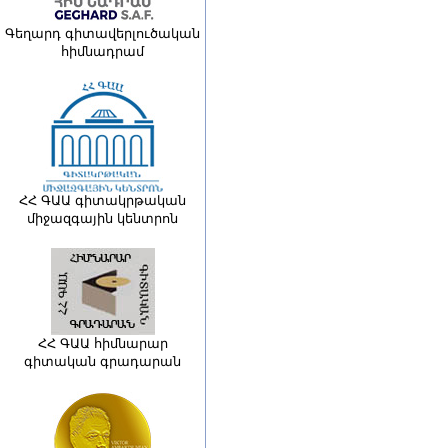
Գեղարդ գիտավերլուծական
հիմնադրամ
ՀՀ ԳԱԱ գիտակրթական
միջազգային կենտրոն
ՀՀ ԳԱԱ հիմնարար
գիտական գրադարան