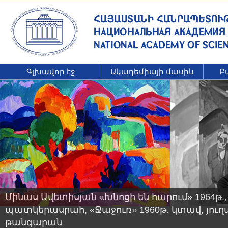
Գլխավոր էջ
Ակադեմիայի մասին
Բ
Մինաս Ավետիսյան «Խնոցի են հարում» 1964թ.
պատկերասրահ, «Ջաջուռ» 1960թ. կտավ, յու
թանգարան