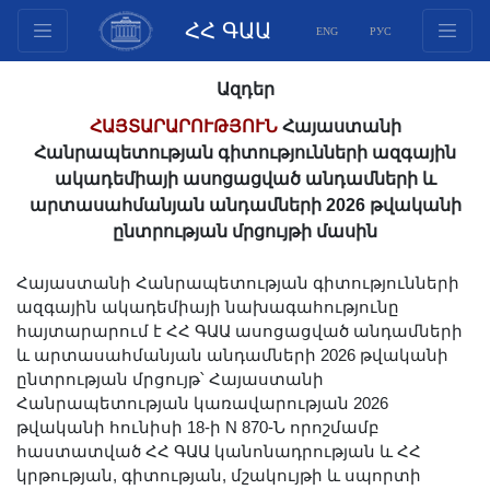
ՀՀ ԳԱԱ
ENG
РУС
Կառուցվածք
Ազդեր
Նախագահության
ՀԱՅՏԱՐԱՐՈՒԹՅՈՒՆ
Հայաստանի
անդամներ
Հանրապետության գիտությունների ազգային
Փաստաթղթեր
ակադեմիայի ասոցացված անդամների և
արտասահմանյան անդամների 2026 թվականի
Ինովացիոն առաջարկներ
ընտրության մրցույթի մասին
Հրատարակություններ
Հիմնադրամներ
Հայաստանի Հանրապետության գիտությունների
Գիտաժողովներ
ազգային ակադեմիայի նախագահությունը
հայտարարում է ՀՀ ԳԱԱ ասոցացված անդամների
Մրցույթներ
և արտասահմանյան անդամների 2026 թվականի
Միջազգային
ընտրության մրցույթ՝ Հայաստանի
համագործակցություն
Հանրապետության կառավարության 2026
թվականի հունիսի 18-ի N 870-Ն որոշմամբ
Երիտասարդական
հաստատված ՀՀ ԳԱԱ կանոնադրության և ՀՀ
ծրագրեր
կրթության, գիտության, մշակույթի և սպորտի