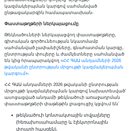
Երիտասարդ գիտնականի
կազմակերպման կարգով սահմանված
ամբիոն
ընթացակարգին համապատասխան։
Մեր երախտավորները
Փաստաթղթերի ներկայացումը
Հայտարարություններ
Թեկնածուների ներկայացվող փաստաթղթերը,
Կայքի քարտեզ
գիտական գործունեության նկատմամբ
սահմանված չափանիշները, գնահատման կարգը,
Որոնում
ընտրության փուլերը և ժամկետները սահմանված
են կից հրապարակվող
«ՀՀ ԳԱԱ անդամների 2026
թվականի ընտրության մրցույթի կազմակերպման
կարգում»։
ՀՀ ԳԱԱ անդամների 2026 թվականի ընտրության
մրցույթի կազմակերպման կարգով նախատեսված՝
ասոցացված անդամի թեկնածուի առաջադրման
փաստաթղթերի փաթեթին լրացուցիչ կցվում են՝
թեկնածուի կոնտակտային տվյալները
(հեռախոսահամարը և էլեկտրոնային
փոստի հասցեն),