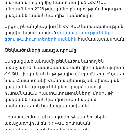
նախարարի կողմից հաստատված «ՀՀ ԳԱԱ
Լուսանկարներ
անդամների 2026 թվականի ընտրության մրցույթի
Տեսադարան
կազմակերպման կարգի» համաձայն։
Վեբ ռեսուրսներ
Մրցույթն անցկացվում է ՀՀ ԳԱԱ նախագահության
Այլ ակադեմիաներ
կողմից հաստատված
մասնագիտությունների
«Գիտություն» թերթ
գծով թափուր տեղերի ցանկին
համապատասխան։
«Գիտության աշխարհում»
Թեկնածուների առաջադրումը
հանդես
Ասոցացված անդամի թեկնածու կարող են
Հրապարակումներ
առաջադրել համապատասխան գիտական ոլորտի
մամուլում
ՀՀ ԳԱԱ իսկական և թղթակից անդամները, ինչպես
նաև Հայաստանի Հանրապետության գիտական
Ազդեր
կազմակերպություններն ու բարձրագույն
Հոբելյաններ
ուսումնական հաստատությունները՝ մրցույթի
Համալսարաններ
կազմակերպման կարգով սահմանված
պահանջներին համապատասխան։
Նորություններ
Գիտական արդյունքներ
Արտասահմանյան անդամի թեկնածուներն
առաջադրվում են ՀՀ ԳԱԱ գիտական
Սփյուռքի գիտնականները
բաժանմունքների կողմից՝ մրցույթի