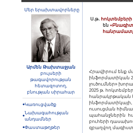
Մեր երախտավորները
Ս․թ․
հոկտեմբերի 1
են
«Բնագիտ
հանրամատչե
Արմեն Թախտաջյան
Հրավիրում ենք մ
բույսերի
ինֆորմատիկան 21
թագավորության
լուծումներ» խոր
հետազոտող,
2025 թ. հոկտեմբե
բնության սիրահար
հանրակրթական և
ինֆորմատիկայի,
Կառուցվածք
ուսուցման հիմն
Նախագահության
պահանջներին հա
անդամներ
բուհերի դասախոս
Փաստաթղթեր
զբաղվող մագիստ