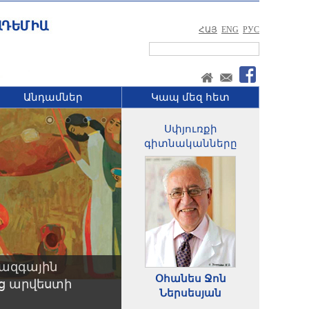
ՀԱՅ
ENG
РУС
Անդամներ
Կապ մեզ հետ
Սփյուռքի
գիտնականները
 ազգային
Օհանես Ջոն
ից արվեստի
Ներսեսյան