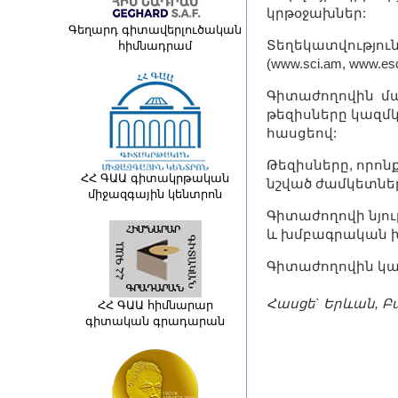
կրթօջախներ:
Գեղարդ գիտավերլուծական
Տեղեկատվություն
հիմնադրամ
(www.sci.am, www.es
Գիտաժողովին մ
թեզիսները կազմկո
հասցեով:
Թեզիսները, որոն
ՀՀ ԳԱԱ գիտակրթական
նշված ժամկետների
միջազգային կենտրոն
Գիտաժողովի նյու
և խմբագրական խո
Գիտաժողովին կար
Հասցե` Երևան, Բ
ՀՀ ԳԱԱ հիմնարար
գիտական գրադարան