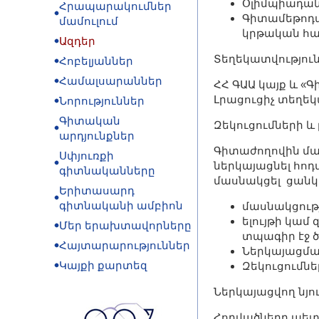
Օլիմպիադան
Հրապարակումներ
Գիտամեթոդա
մամուլում
կրթական հա
Ազդեր
Տեղեկատվություն
Հոբելյաններ
Համալսարաններ
ՀՀ ԳԱԱ կայք և «Գ
Լրացուցիչ տեղեկ
Նորություններ
Գիտական
Զեկուցումների և
արդյունքներ
Գիտաժողովին մաս
Սփյուռքի
ներկայացնել հո
գիտնականները
մասնակցել ցանկա
Երիտասարդ
գիտնականի ամբիոն
մասնակցութ
ելույթի կամ
Մեր երախտավորները
տպագիր էջ ծ
Հայտարարություններ
Ներկայացման
Կայքի քարտեզ
Զեկուցումներ
Ներկայացվող նյ
Հոդվածները պետ