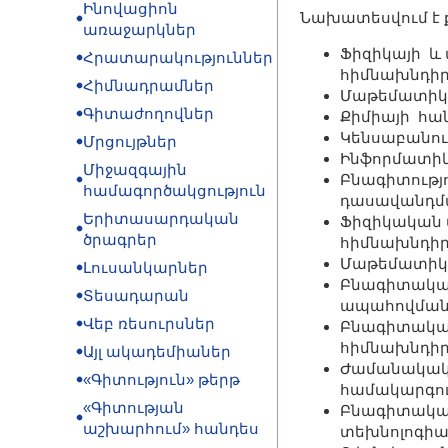
Ինովացիոն
Նախատեսվում է ք
առաջարկներ
Ֆիզիկայի և
Հրատարակություններ
հիմնախնդիր
Հիմնադրամներ
Մաթեմատիկա
Գիտաժողովներ
Քիմիայի հա
Կենսաբանու
Մրցույթներ
Ինֆորմատիկ
Միջազգային
Բնագիտությ
համագործակցություն
դասավանդմա
Երիտասարդական
Ֆիզիկական 
ծրագրեր
հիմնախնդիր
Մաթեմատիկա
Լուսանկարներ
Բնագիտական
Տեսադարան
ապահովման 
Վեբ ռեսուրսներ
Բնագիտական
հիմնախնդիր
Այլ ակադեմիաներ
Ժամանակակ
«Գիտություն» թերթ
համակարգո
«Գիտության
Բնագիտակա
աշխարհում» հանդես
տեխնոլոգիա