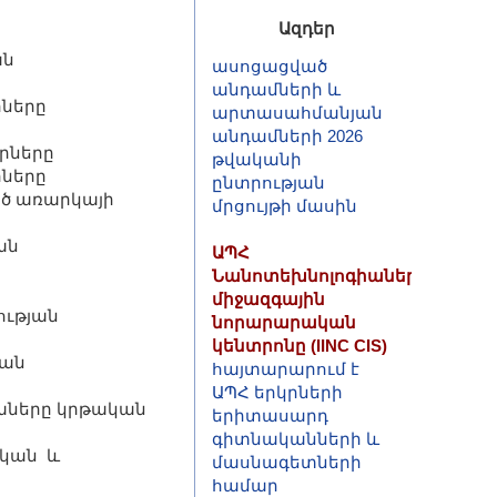
ակադեմիայի
Ազդեր
ասոցացված
անդամների և
ան
արտասահմանյան
անդամների 2026
ները
թվականի
ընտրության
րները
մրցույթի մասին
րները
ած առարկայի
ԱՊՀ
Նանոտեխնոլոգիաների
ան
միջազգային
նորարարական
կենտրոնը (IINC CIS)
ւթյան
հայտարարում է
ԱՊՀ երկրների
ման
երիտասարդ
գիտնականների և
աները կրթական
մասնագետների
համար
կան և
դրամաշնորհների
և