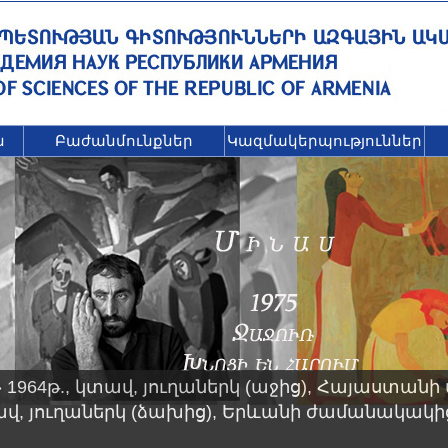
ն
Բաժանմունքներ
Կազմակերպություններ
 1964թ., կտավ, յուղաներկ (աջից), Հայաստանի
ավ, յուղաներկ (ձախից), Երևանի ժամանակակ