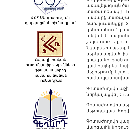
առավելագույն ծավ
տառատեսակը` Time
համար), տառաչափը
ՀՀ ԳԱԱ գիտության
զարգացման հիմնադրամ
ձախ լուսանցքը` 3
կենտրոնում` գլխ
անվան և հայրանվ
շեղատառ: Աղյուս
Նկարները պետք է
ներկայացված լին
գրականության ցան
Հայագիտական
ուսումնասիրությունները
կամ հայերեն, կա
ֆինանսավորող
մեջբերումը նշվու
համահայկական
համապատասխան աղ
հիմնադրամ
Գիտաժողովի աշխ
ներկայացվել ռու
Գիտաժողովին նե
մեթոդական հոդվ
Գիտաժողովի կազ
մարզային կրթութ