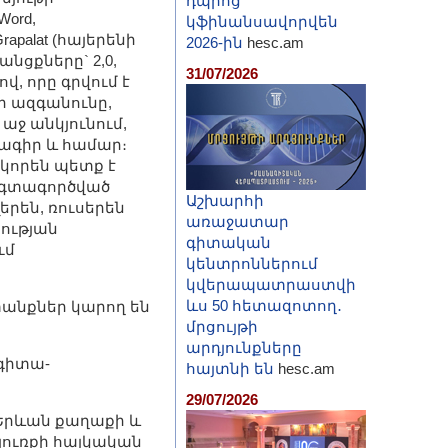
դպրոց
ord,
կֆինանսավորվեն
apalat (հայերենի
2026-ին
hesc.am
անցքները` 2,0,
31/07/2026
վ, որը գրվում է
ի ազգանունը,
ջ անկյունում,
նագիր և համար։
կորեն պետք է
 օգտագործված
Աշխարհի
երեն, ռուսերեն
առաջատար
ության
գիտական
ւմ
կենտրոններում
կվերապատրաստվի
ևս 50 հետազոտող․
տանքներ կարող են
մրցույթի
արդյունքները
գիտա-
հայտնի են
hesc.am
29/07/2026
Երևան քաղաքի և
փյուռքի հայկական