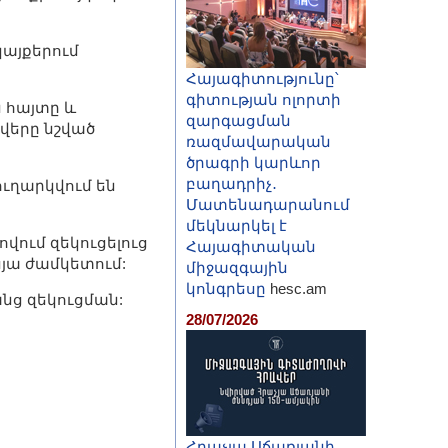
կայքերում
Հայագիտությունը՝
գիտության ոլորտի
 հայտը և
զարգացման
 վերը նշված
ռազմավարական
ծրագրի կարևոր
բաղադրիչ․
ւղարկվում են
Մատենադարանում
մեկնարկել է
վում զեկուցելուց
Հայագիտական
սյա ժամկետում:
միջազգային
կոնգրեսը
hesc.am
անց զեկուցման:
28/07/2026
Հրաչյա Աճառյանի