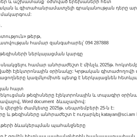
եր և աշխատանք՝ օժտված երեխաների հետ
կան և գիտահանրամատչելի գրականության դերը ա
մակարգում:
.
իտություն» թերթ,
ատվության համար զանգահարել՝ 094 287888
 թեզիսների ներկայացման կարգը
նակցելու համար անհրաժեշտ է մինչև 2025թ. հոկտեմբ
դվածի էլեկտրոնային օրինակը: Կրթական գիտաժողով
ցողները կազմկոմիտե պետք է ներկայացնեն հետևյալ 
յան հայտ
 զեկուցման թեզիսները էլեկտրոնային և տպագիր օրինակ
ավալով, Word document ձևաչափով:
 վերջին ժամկետը 2025թ. սեպտեմբերի 25-ն է:
ը և թեզիսները անհրաժեշտ է ուղարկել katayan@sci.am
ութերի ձևակերպման պահանջները
ք է գրվեն հետևյալ պահանջներին համապատասխան. 