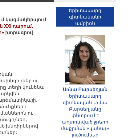
Երիտասարդ
գիտնականի
-ում կազմակերպում
ամբիոն
XXI դարում.
ր»
խորագրով
իկան,
նախնդիրներ ու
րը տեղի կունենա
Սոնա Բարսեղյան
նարկվեն
Երիտասարդ
մաթեմատիկայի,
գիտնական Սոնա
մունքների
ՀԱՅՏԱՐԱՐՈՒԹՅՈՒՆ
Բարսեղյանը
մաններին ու
Հայաստանի
փնտրում է
ուցիչներ,
Հանրապետության
աղտոտված ջրերի
ած խնդիրներով
գիտությունների
մաքրման «կանաչ»
ետներ:
ազգային
լուծումներ