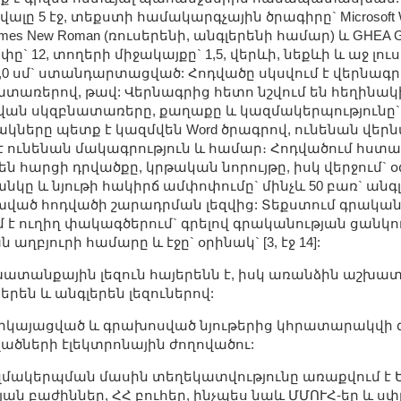
ալը 5 էջ, տեքստի համակարգչային ծրագիրը` Microsoft W
s New Roman (ռուսերենի, անգլերենի համար) և GHEA Gr
` 12, տողերի միջակայքը` 1,5, վերևի, նեքևի և աջ լուս
,0 սմ` ստանդարտացված: Հոդվածը սկսվում է վերնագրո
ատառերով, թավ: Վերնագրից հետո նշվում են հեղինակ
ան սկզբնատառերը, քաղաքը և կազմակերպությունը` ա
ակները պետք է կազմվեն Word ծրագրով, ունենան վեր
 ունենան մակագրություն և համար։ Հոդվածում հստա
են հարցի դրվածքը, կրթական նորույթը, իսկ վերջում`
կը և նյութի հակիրճ ամփոփումը` մինչև 50 բառ` անգլ
խված հոդվածի շարադրման լեզվից: Տեքստում գրական
մ է ուղիղ փակագծերում` գրելով գրականության ցանկո
բյուրի համարը և էջը` օրինակ` [3, էջ 14]:
ատանքային լեզուն հայերենն է, իսկ առանձին աշխա
սերեն և անգլերեն լեզուներով:
րկայացված և գրախոսված նյութերից կհրատարակվի 
ածների էլեկտրոնային ժողովածու:
մակերպման մասին տեղեկատվությունը առաքվում է 
յան բաժիններ, ՀՀ բուհեր, ինչպես նաև ՄՄՈՒՀ-եր և ս