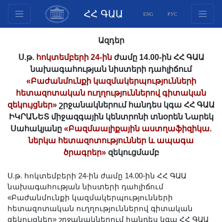
ՀՀ ԳԱԱ
ENG
РУС
Կառուցվածք
Ազդեր
Նախագահության
Ս.թ.
հոկտեմբերի 24-ին
ժամը 14.00-ին ՀՀ ԳԱԱ
անդամներ
նախագահության նիստերի դահլիճում
Փաստաթղթեր
«Բաժանմունքի կազմակերպությունների
հետազոտական ուղղություններով գիտական
Ինովացիոն առաջարկներ
զեկույցներ»
շրջանակներում հանդես կգա ՀՀ ԳԱԱ
Հրատարակություններ
ԻԿՐԱՆԵՏ միջազգային կենտրոնի տնօրեն Նարեկ
Հիմնադրամներ
Սահակյանը
«Բազմաալիքային աստղաֆիզիկա.
Գիտաժողովներ
ներկա հետազոտություններ և ապագա
ծրագրեր»
զեկուցմամբ
Մրցույթներ
Միջազգային
Ս.թ. հոկտեմբերի 24-ին ժամը 14.00-ին ՀՀ ԳԱԱ
համագործակցություն
նախագահության նիստերի դահլիճում
«Բաժանմունքի կազմակերպությունների
Երիտասարդական
հետազոտական ուղղություններով գիտական
ծրագրեր
զեկույցներ» շրջանակներում հանդես կգա ՀՀ ԳԱԱ