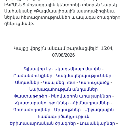
Լուսանկարներ
ԻԿՐԱՆԵՏ միջազգային կենտրոնի տնօրեն Նարեկ
Սահակյանը «Բազմաալիքային աստղաֆիզիկա.
Տեսադարան
ներկա հետազոտություններ և ապագա ծրագրեր»
Վեբ ռեսուրսներ
զեկուցմամբ:
Այլ ակադեմիաներ
«Գիտություն» թերթ
«Գիտության աշխարհում»
Կայքը վերջին անգամ թարմացվել է՝ 15:04,
հանդես
07/08/2026
Հրապարակումներ
-
-
Գլխավոր էջ
Ակադեմիայի մասին
մամուլում
-
-
Բաժանմունքներ
Կազմակերպություններ
Ազդեր
-
-
-
Անդամներ
Կապ մեզ հետ
Կառուցվածք
Հոբելյաններ
Նախագահության անդամներ
-
-
Փաստաթղթեր
Ինովացիոն առաջարկներ
Համալսարաններ
-
-
Հրատարակություններ
Հիմնադրամներ
Նորություններ
-
-
Գիտաժողովներ
Մրցույթներ
Միջազգային
Գիտական արդյունքներ
համագործակցություն
Սփյուռքի գիտնականները
-
-
Երիտասարդական ծրագրեր
Լուսանկարներ