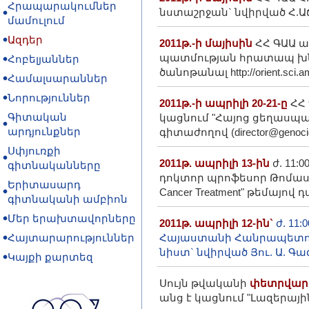
Հրապարակումներ
նստաշրջան` նվիրված Հ.Աճառ
մամուլում
Ազդեր
2011թ.-ի մայիսին
ՀՀ ԳԱԱ ա
պատմության հրատապ խնդ
Հոբելյաններ
ծանոթանալ http://orient.sci.
Համալսարաններ
Նորություններ
2011թ.-ի ապրիլի 20-21-ը
ՀՀ 
Գիտական
կացնում "Հայոց ցեղասպա
արդյունքներ
գիտաժողով (director@genoci
Սփյուռքի
2011թ. ապրիլի 13-ին
ժ. 11:
գիտնականները
դոկտոր պրոֆեսոր Թոմաս Աբերե
Երիտասարդ
Cancer Treatment" թեմայով
գիտնականի ամբիոն
Մեր երախտավորները
2011թ. ապրիլի 12-ին`
ժ. 11
Հայտարարություններ
Հայաստանի Հանրապետութ
նիստ` նվիրված Յու. Ա. Գ
Կայքի քարտեզ
Սույն թվականի
փետրվարի 
անց է կացնում "Լազերայի