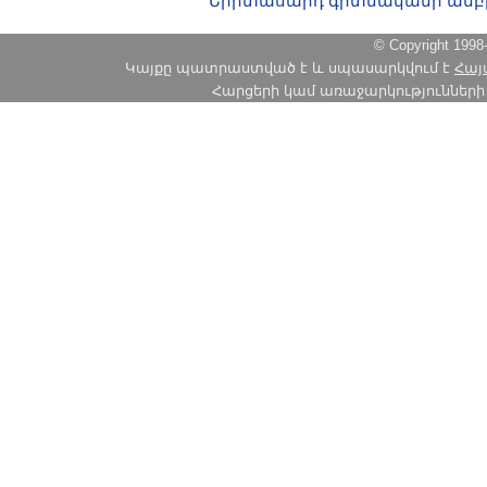
Երիտասարդ գիտնականի ամբ
© Copyright 1
Կայքը պատրաստված է և սպասարկվում է
Հայ
Հարցերի կամ առաջարկությունների հա