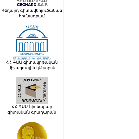
Գեղարդ գիտավերլուծական
հիմնադրամ
ՀՀ ԳԱԱ գիտակրթական
միջազգային կենտրոն
ՀՀ ԳԱԱ հիմնարար
գիտական գրադարան