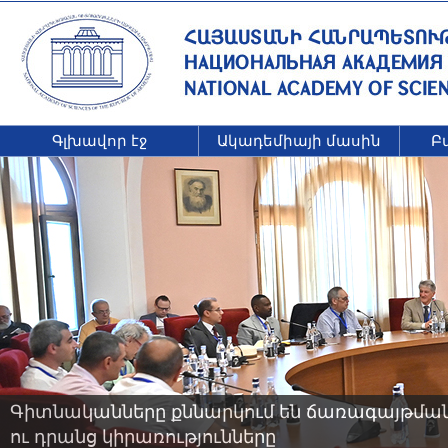
Գլխավոր էջ
Ակադեմիայի մասին
Բ
Գիտնականները քննարկում են ճառագայթման 
ու դրանց կիրառությունները