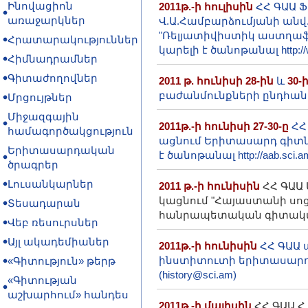
Ինովացիոն
2011թ.-ի հուլիսին
ՀՀ ԳԱԱ Ֆ
առաջարկներ
Վ.Ա.Համբարձումյանի ան
"Ռելյատիվիստիկ աստղաֆ
Հրատարակություններ
կարելի է ծանոթանալ http:/
Հիմնադրամներ
Գիտաժողովներ
2011 թ. հունիսի 28-ին
և
30-
բաժանմունքների ընդհան
Մրցույթներ
Միջազգային
2011թ.-ի հունիսի 27-30-ը
ՀՀ
համագործակցություն
ացնում Երիտասարդ գիտն
Երիտասարդական
է ծանոթանալ http://aab.sci.
ծրագրեր
Լուսանկարներ
2011 թ.-ի հունիսին
ՀՀ ԳԱԱ
կացնում "Հայաստանի սո
Տեսադարան
հանրապետական գիտական 
Վեբ ռեսուրսներ
Այլ ակադեմիաներ
2011թ.-ի հունիսին
ՀՀ ԳԱԱ 
ինստիտուտի երիտասարդ
«Գիտություն» թերթ
(history@sci.am)
«Գիտության
աշխարհում» հանդես
2011թ.-ի մայիսին
ՀՀ ԳԱԱ Հ