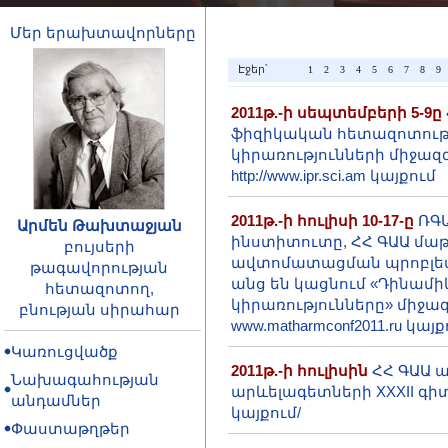
Մեր երախտավորները
Էջեր՝
1
2
3
4
5
6
7
8
9
2011թ.-ի սեպտեմբերի 5-9ը
ֆիզիկական հետազոտությ
կիրառությունների միջազ
http://www.ipr.sci.am կայքում
2011թ.-ի հուլիսի 10-17-ը
ՌԳԱ
Արմեն Թախտաջյան
ինստիտուտը, ՀՀ ԳԱԱ մա
բույսերի
ավտոմատացման պրոբլեմ
թագավորության
անց են կացնում «Դինամի
հետազոտող,
կիրառությունները» միջա
բնության սիրահար
www.matharmconf2011.ru կայք
Կառուցվածք
2011թ.-ի հուլիսին
ՀՀ ԳԱԱ 
Նախագահության
արևելագետների XXXII գիտա
անդամներ
կայքում/
Փաստաթղթեր