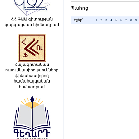
Պահոց
ՀՀ ԳԱԱ գիտության
Էջեր՝
1
2
3
4
5
6
7
8
9
զարգացման հիմնադրամ
Հայագիտական
ուսումնասիրությունները
ֆինանսավորող
համահայկական
հիմնադրամ