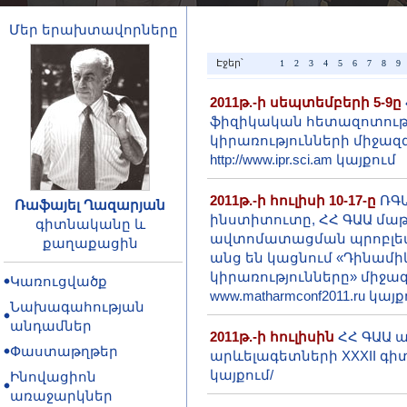
Մեր երախտավորները
Էջեր՝
1
2
3
4
5
6
7
8
9
2011թ.-ի սեպտեմբերի 5-9ը
ֆիզիկական հետազոտությ
կիրառությունների միջազ
http://www.ipr.sci.am կայքում
2011թ.-ի հուլիսի 10-17-ը
ՌԳԱ
Ռաֆայել Ղազարյան
ինստիտուտը, ՀՀ ԳԱԱ մա
գիտնականը և
ավտոմատացման պրոբլեմ
քաղաքացին
անց են կացնում «Դինամի
կիրառությունները» միջա
Կառուցվածք
www.matharmconf2011.ru կայք
Նախագահության
անդամներ
2011թ.-ի հուլիսին
ՀՀ ԳԱԱ 
Փաստաթղթեր
արևելագետների XXXII գիտա
կայքում/
Ինովացիոն
առաջարկներ