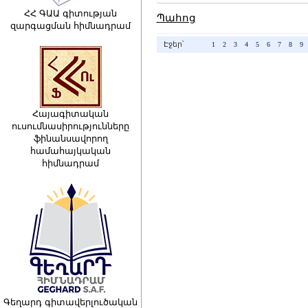
ՀՀ ԳԱԱ գիտության
Պահոց
զարգացման հիմնադրամ
Էջեր՝
1
2
3
4
5
6
7
8
9
Հայագիտական
ուսումնասիրությունները
ֆինանսավորող
համահայկական
հիմնադրամ
Գեղարդ գիտավերլուծական