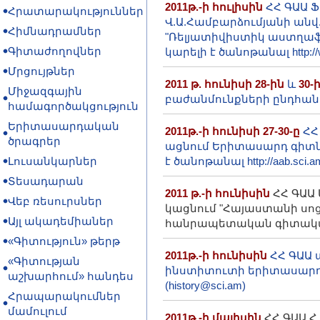
2011թ.-ի հուլիսին
ՀՀ ԳԱԱ Ֆ
Հրատարակություններ
Վ.Ա.Համբարձումյանի ան
Հիմնադրամներ
"Ռելյատիվիստիկ աստղաֆ
Գիտաժողովներ
կարելի է ծանոթանալ http:/
Մրցույթներ
2011 թ. հունիսի 28-ին
և
30-
Միջազգային
բաժանմունքների ընդհան
համագործակցություն
Երիտասարդական
2011թ.-ի հունիսի 27-30-ը
ՀՀ
ծրագրեր
ացնում Երիտասարդ գիտն
Լուսանկարներ
է ծանոթանալ http://aab.sci.
Տեսադարան
2011 թ.-ի հունիսին
ՀՀ ԳԱԱ
Վեբ ռեսուրսներ
կացնում "Հայաստանի սո
Այլ ակադեմիաներ
հանրապետական գիտական 
«Գիտություն» թերթ
2011թ.-ի հունիսին
ՀՀ ԳԱԱ 
«Գիտության
ինստիտուտի երիտասարդ
աշխարհում» հանդես
(history@sci.am)
Հրապարակումներ
մամուլում
2011թ.-ի մայիսին
ՀՀ ԳԱԱ Հ