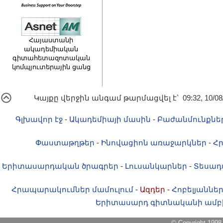
Հայաստանի
ակադեմիական
գիտահետազոտական
կոմպյուտերային ցանց
Կայքը վերջին անգամ թարմացվել է՝ 09:32, 10/08
Գլխավոր էջ
-
Ակադեմիայի մասին
-
Բաժանմունքնե
Փաստաթղթեր
-
Ինովացիոն առաջարկներ
-
Հ
Երիտասարդական ծրագրեր
-
Լուսանկարներ
-
Տեսադ
Հրապարակումներ մամուլում
-
Ազդեր
-
Հոբելյաննե
Երիտասարդ գիտնականի ամբ
© Copyright 1