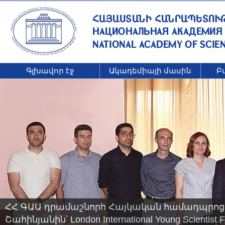
Գլխավոր էջ
Ակադեմիայի մասին
Բ
ՀՀ ԳԱԱ դրամաշնորհ Հայկական համադպրոց
Շահինյանին՝ London International Young Scienti