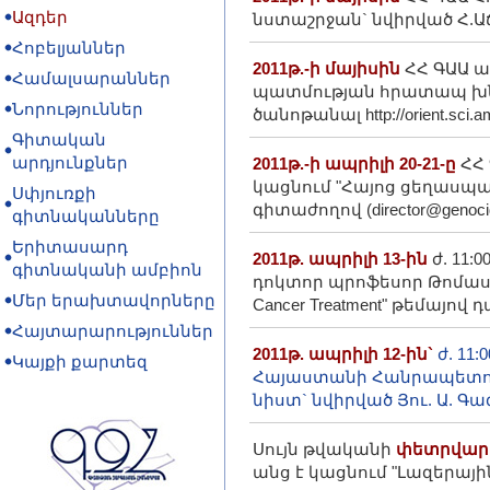
Ազդեր
նստաշրջան` նվիրված Հ.Աճառ
Հոբելյաններ
2011թ.-ի մայիսին
ՀՀ ԳԱԱ ա
Համալսարաններ
պատմության հրատապ խնդ
Նորություններ
ծանոթանալ http://orient.sci.
Գիտական
արդյունքներ
2011թ.-ի ապրիլի 20-21-ը
ՀՀ 
կացնում "Հայոց ցեղասպա
Սփյուռքի
գիտաժողով (director@genoci
գիտնականները
Երիտասարդ
2011թ. ապրիլի 13-ին
ժ. 11:
գիտնականի ամբիոն
դոկտոր պրոֆեսոր Թոմաս Աբերե
Մեր երախտավորները
Cancer Treatment" թեմայով
Հայտարարություններ
2011թ. ապրիլի 12-ին`
ժ. 11
Կայքի քարտեզ
Հայաստանի Հանրապետութ
նիստ` նվիրված Յու. Ա. Գ
Սույն թվականի
փետրվարի 
անց է կացնում "Լազերայի